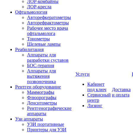
ЛОР-комбайны
ЛОР-кресла
Офтальмология
Авторефкератометры
Авторефрактометры
Рабочее место врача
офтальмолога
Тонометры
Щелевые лампы
Реабилитация
Аппараты для
разработки суставов
БОС-терапия
Аппараты для
Услуги
вытяжения
позвоночника
Кабинет
Рентген оборудование
под ключ
Доставка
Маммографы
Сервисный
и оплата
Флюорографы
центр
Денситометры
Лизинг
Рентгенографические
аппараты
Узи аппараты
УЗИ портативные
Принтеры для УЗИ