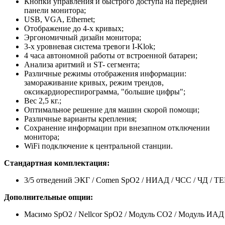
Кнопки управления и быстрого доступа на передней
панели монитора;
USB, VGA, Ethernet;
Отображение до 4-х кривых;
Эргономичный дизайн монитора;
3-х уровневая система тревоги I-Klok;
4 часа автономной работы от встроенной батареи;
Анализа аритмий и ST- сегмента;
Различные режимы отображения информации:
замораживание кривых, режим трендов,
оксикардиореспирограмма, "большие цифры";
Вес 2,5 кг.;
Оптимальное решение для машин скорой помощи;
Различные варианты крепления;
Сохранение информации при внезапном отключении
монитора;
WiFi подключение к центральной станции.
Стандартная комплектация:
3/5 отведений ЭКГ / Comen SpO2 / НИАД / ЧСС / ЧД / Т
Дополнительные опции:
Масимо SpO2 / Nellcor SpO2 / Модуль CO2 / Модуль ИАД (