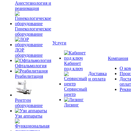
Анестезиология и
реанимация
Гинекологическое
оборудование
Услуги
ЛОР
оборудование
Компания
Кабинет
Офтальмология
О ко
под ключ
Доставка
Прои
Реабилитация
и оплата
Доста
оплат
Сервисный
Рекв
центр
Рентген
Лизинг
оборудование
Узи аппараты