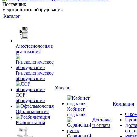
Поставщик
медицинского оборудования
Каталог
Анестезиология и
реанимация
Гинекологическое
оборудование
Услуги
ЛОР
оборудование
Компания
Кабинет
Офтальмология
О ко
под ключ
Доставка
Прои
Реабилитация
и оплата
Доста
оплат
Сервисный
Рекв