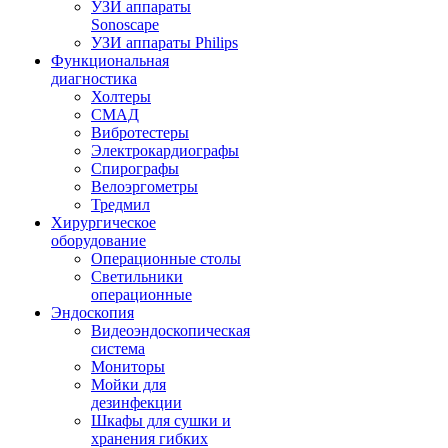
УЗИ аппараты
Sonoscape
УЗИ аппараты Philips
Функциональная
диагностика
Холтеры
СМАД
Вибротестеры
Электрокардиографы
Спирографы
Велоэргометры
Тредмил
Хирургическое
оборудование
Операционные столы
Светильники
операционные
Эндоскопия
Видеоэндоскопическая
система
Мониторы
Мойки для
дезинфекции
Шкафы для сушки и
хранения гибких