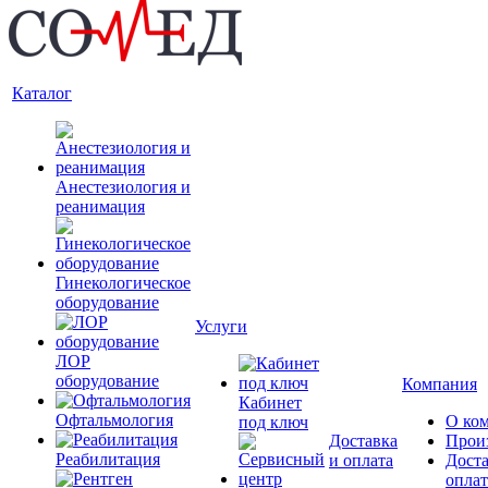
Каталог
Анестезиология и
реанимация
Гинекологическое
оборудование
Услуги
ЛОР
оборудование
Компания
Кабинет
Офтальмология
О ко
под ключ
Доставка
Прои
Реабилитация
и оплата
Доста
оплат