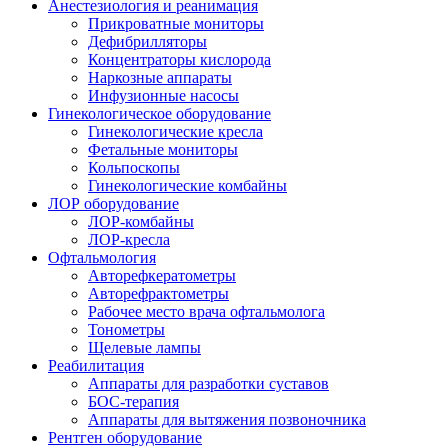
Анестезиология и реанимация
Прикроватные мониторы
Дефибрилляторы
Концентраторы кислорода
Наркозные аппараты
Инфузионные насосы
Гинекологическое оборудование
Гинекологические кресла
Фетальные мониторы
Кольпоскопы
Гинекологические комбайны
ЛОР оборудование
ЛОР-комбайны
ЛОР-кресла
Офтальмология
Авторефкератометры
Авторефрактометры
Рабочее место врача офтальмолога
Тонометры
Щелевые лампы
Реабилитация
Аппараты для разработки суставов
БОС-терапия
Аппараты для вытяжения позвоночника
Рентген оборудование