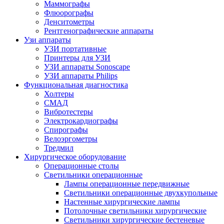
Маммографы
Флюорографы
Денситометры
Рентгенографические аппараты
Узи аппараты
УЗИ портативные
Принтеры для УЗИ
УЗИ аппараты Sonoscape
УЗИ аппараты Philips
Функциональная диагностика
Холтеры
СМАД
Вибротестеры
Электрокардиографы
Спирографы
Велоэргометры
Тредмил
Хирургическое оборудование
Операционные столы
Светильники операционные
Лампы операционные передвижные
Светильники операционные двухкупольные
Настенные хирургические лампы
Потолочные светильники хирургические
Светильники хирургические бестеневые