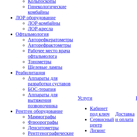
Кольпоскопы
Гинекологические
комбайны
ЛОР оборудование
ЛОР-комбайны
ЛОР-кресла
Офтальмология
Авторефкератометры
Авторефрактометры
Рабочее место врача
офтальмолога
Тонометры
Щелевые лампы
Реабилитация
Аппараты для
разработки суставов
БОС-терапия
Аппараты для
Услуги
вытяжения
позвоночника
Кабинет
Рентген оборудование
под ключ
Доставка
Маммографы
Сервисный
и оплата
Флюорографы
центр
Денситометры
Лизинг
Рентгенографические