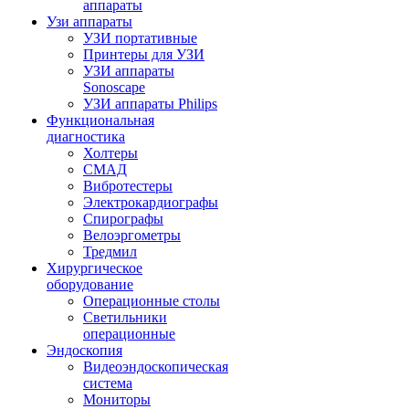
аппараты
Узи аппараты
УЗИ портативные
Принтеры для УЗИ
УЗИ аппараты
Sonoscape
УЗИ аппараты Philips
Функциональная
диагностика
Холтеры
СМАД
Вибротестеры
Электрокардиографы
Спирографы
Велоэргометры
Тредмил
Хирургическое
оборудование
Операционные столы
Светильники
операционные
Эндоскопия
Видеоэндоскопическая
система
Мониторы