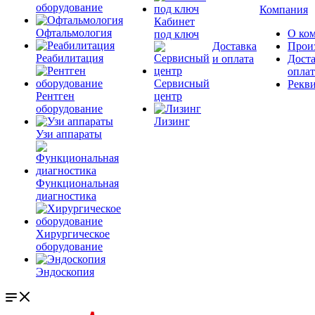
оборудование
Компания
Кабинет
Офтальмология
О ко
под ключ
Доставка
Прои
Реабилитация
и оплата
Доста
оплат
Сервисный
Рекв
Рентген
центр
оборудование
Лизинг
Узи аппараты
Функциональная
диагностика
Хирургическое
оборудование
Эндоскопия