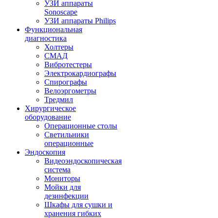
УЗИ аппараты
Sonoscape
УЗИ аппараты Philips
Функциональная
диагностика
Холтеры
СМАД
Вибротестеры
Электрокардиографы
Спирографы
Велоэргометры
Тредмил
Хирургическое
оборудование
Операционные столы
Светильники
операционные
Эндоскопия
Видеоэндоскопическая
система
Мониторы
Мойки для
дезинфекции
Шкафы для сушки и
хранения гибких