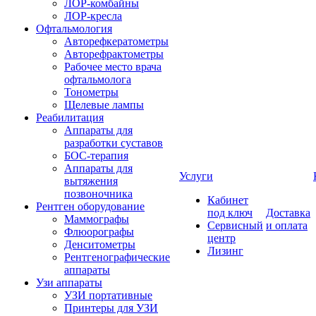
ЛОР-комбайны
ЛОР-кресла
Офтальмология
Авторефкератометры
Авторефрактометры
Рабочее место врача
офтальмолога
Тонометры
Щелевые лампы
Реабилитация
Аппараты для
разработки суставов
БОС-терапия
Аппараты для
Услуги
вытяжения
позвоночника
Кабинет
Рентген оборудование
под ключ
Доставка
Маммографы
Сервисный
и оплата
Флюорографы
центр
Денситометры
Лизинг
Рентгенографические
аппараты
Узи аппараты
УЗИ портативные
Принтеры для УЗИ