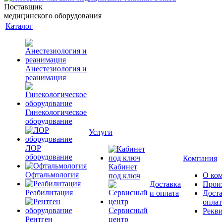
Поставщик
медицинского оборудования
Каталог
Анестезиология и
реанимация
Гинекологическое
оборудование
Услуги
ЛОР
оборудование
Компания
Кабинет
Офтальмология
О ко
под ключ
Доставка
Прои
Реабилитация
и оплата
Доста
оплат
Сервисный
Рекв
Рентген
центр