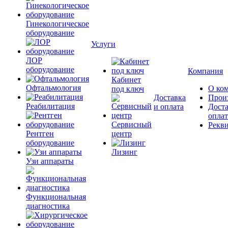
Гинекологическое
оборудование
Услуги
ЛОР
оборудование
Компания
Кабинет
Офтальмология
О ко
под ключ
Доставка
Прои
Реабилитация
и оплата
Доста
оплат
Сервисный
Рекв
Рентген
центр
оборудование
Лизинг
Узи аппараты
Функциональная
диагностика