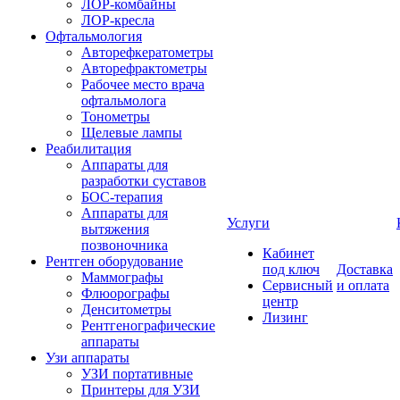
ЛОР-комбайны
ЛОР-кресла
Офтальмология
Авторефкератометры
Авторефрактометры
Рабочее место врача
офтальмолога
Тонометры
Щелевые лампы
Реабилитация
Аппараты для
разработки суставов
БОС-терапия
Аппараты для
Услуги
вытяжения
позвоночника
Кабинет
Рентген оборудование
под ключ
Доставка
Маммографы
Сервисный
и оплата
Флюорографы
центр
Денситометры
Лизинг
Рентгенографические
аппараты
Узи аппараты
УЗИ портативные
Принтеры для УЗИ