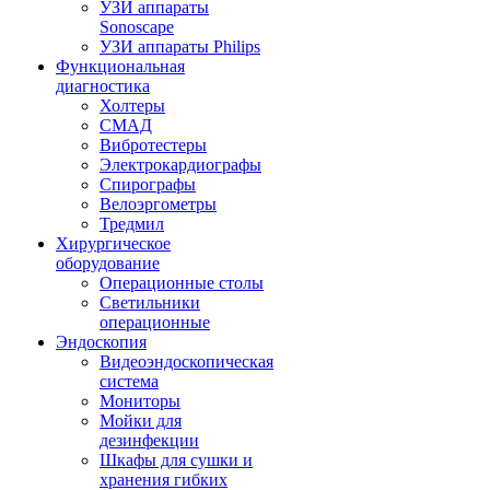
УЗИ аппараты
Sonoscape
УЗИ аппараты Philips
Функциональная
диагностика
Холтеры
СМАД
Вибротестеры
Электрокардиографы
Спирографы
Велоэргометры
Тредмил
Хирургическое
оборудование
Операционные столы
Светильники
операционные
Эндоскопия
Видеоэндоскопическая
система
Мониторы
Мойки для
дезинфекции
Шкафы для сушки и
хранения гибких