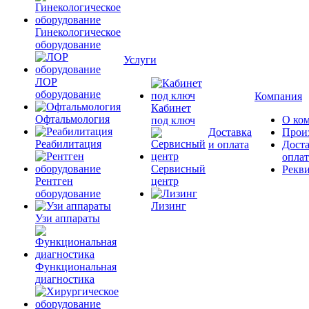
Гинекологическое
оборудование
Услуги
ЛОР
оборудование
Компания
Кабинет
Офтальмология
О ко
под ключ
Доставка
Прои
Реабилитация
и оплата
Доста
оплат
Сервисный
Рекв
Рентген
центр
оборудование
Лизинг
Узи аппараты
Функциональная
диагностика