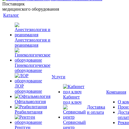
Поставщик
медицинского оборудования
Каталог
Анестезиология и
реанимация
Гинекологическое
оборудование
Услуги
ЛОР
оборудование
Компания
Кабинет
Офтальмология
О ко
под ключ
Доставка
Прои
Реабилитация
и оплата
Доста
оплат
Сервисный
Рекв
Рентген
центр