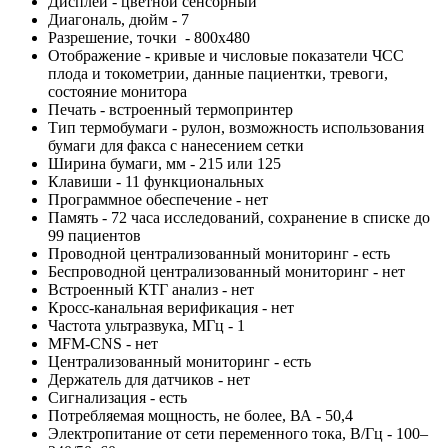
Дисплей - цветной сенсорный
Диагональ, дюйм - 7
Разрешение, точки - 800х480
Отображение - кривые и числовые показатели ЧСС
плода и токометрии, данные пациентки, тревоги,
состояние монитора
Печать - встроенный термопринтер
Тип термобумаги - рулон, возможность использования
бумаги для факса с нанесением сетки
Ширина бумаги, мм - 215 или 125
Клавиши - 11 функциональных
Программное обеспечение - нет
Память - 72 часа исследований, сохранение в списке до
99 пациентов
Проводной централизованный мониторинг - есть
Беспроводной централизованный мониторинг - нет
Встроенный КТГ анализ - нет
Кросс-канальная верификация - нет
Частота ультразвука, МГц - 1
MFM-CNS - нет
Централизованный мониторинг - есть
Держатель для датчиков - нет
Сигнализация - есть
Потребляемая мощность, не более, ВА - 50,4
Электропитание от сети переменного тока, В/Гц - 100–