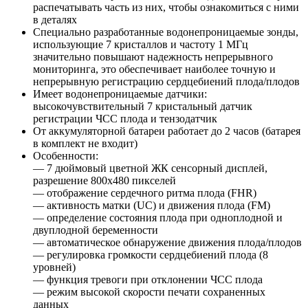
распечатывать часть из них, чтобы ознакомиться с ними
в деталях
Специально разработанные водонепроницаемые зонды,
использующие 7 кристаллов и частоту 1 МГц
значительно повышают надежность непрерывного
мониторинга, это обеспечивает наиболее точную и
непрерывную регистрацию сердцебиений плода/плодов
Имеет водонепроницаемые датчики:
высокочувствительный 7 кристальный датчик
регистрации ЧСС плода и тензодатчик
От аккумуляторной батареи работает до 2 часов (батарея
в комплект не входит)
Особенности:
— 7 дюймовый цветной ЖК сенсорный дисплей,
разрешение 800х480 пикселей
— отображение сердечного ритма плода (FHR)
— активность матки (UC) и движения плода (FM)
— определение состояния плода при одноплодной и
двуплодной беременности
— автоматическое обнаружение движения плода/плодов
— регулировка громкости сердцебиений плода (8
уровней)
— функция тревоги при отклонении ЧСС плода
— режим высокой скорости печати сохраненных
данных