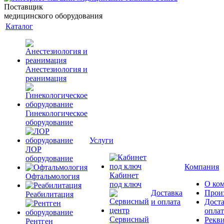
Поставщик
медицинского оборудования
Каталог
Анестезиология и
реанимация
Гинекологическое
оборудование
Услуги
ЛОР
оборудование
Компания
Кабинет
Офтальмология
О ко
под ключ
Доставка
Прои
Реабилитация
и оплата
Доста
оплат
Сервисный
Рекв
Рентген