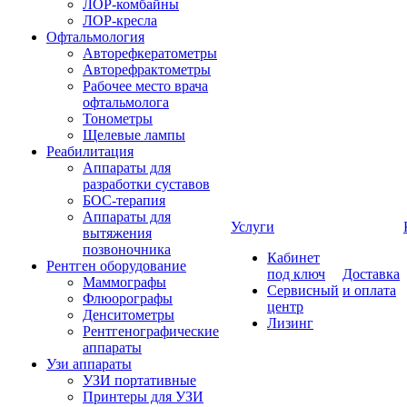
ЛОР-комбайны
ЛОР-кресла
Офтальмология
Авторефкератометры
Авторефрактометры
Рабочее место врача
офтальмолога
Тонометры
Щелевые лампы
Реабилитация
Аппараты для
разработки суставов
БОС-терапия
Аппараты для
Услуги
вытяжения
позвоночника
Кабинет
Рентген оборудование
под ключ
Доставка
Маммографы
Сервисный
и оплата
Флюорографы
центр
Денситометры
Лизинг
Рентгенографические
аппараты
Узи аппараты
УЗИ портативные
Принтеры для УЗИ