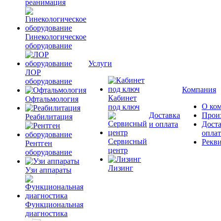
реанимация
Гинекологическое
оборудование
Услуги
ЛОР
оборудование
Компания
Кабинет
Офтальмология
О ко
под ключ
Доставка
Прои
Реабилитация
и оплата
Доста
оплат
Сервисный
Рекв
Рентген
центр
оборудование
Лизинг
Узи аппараты
Функциональная
диагностика