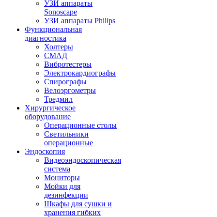
УЗИ аппараты
Sonoscape
УЗИ аппараты Philips
Функциональная
диагностика
Холтеры
СМАД
Вибротестеры
Электрокардиографы
Спирографы
Велоэргометры
Тредмил
Хирургическое
оборудование
Операционные столы
Светильники
операционные
Эндоскопия
Видеоэндоскопическая
система
Мониторы
Мойки для
дезинфекции
Шкафы для сушки и
хранения гибких