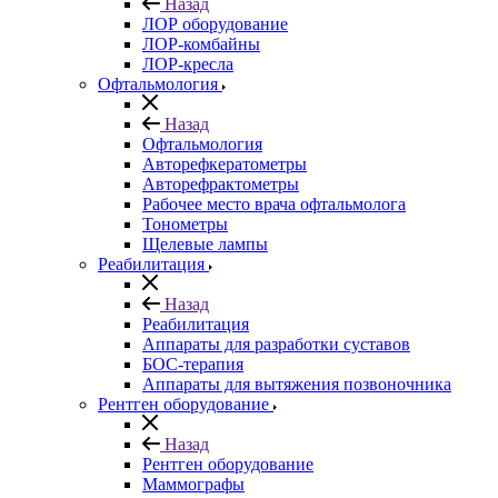
Назад
ЛОР оборудование
ЛОР-комбайны
ЛОР-кресла
Офтальмология
Назад
Офтальмология
Авторефкератометры
Авторефрактометры
Рабочее место врача офтальмолога
Тонометры
Щелевые лампы
Реабилитация
Назад
Реабилитация
Аппараты для разработки суставов
БОС-терапия
Аппараты для вытяжения позвоночника
Рентген оборудование
Назад
Рентген оборудование
Маммографы