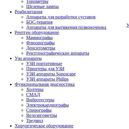
Тонометры
Щелевые лампы
Реабилитация
Аппараты для разработки суставов
БОС-терапия
У
Аппараты для вытяжения позвоночника
Рентген оборудование
Маммографы
Флюорографы
Денситометры
Рентгенографические аппараты
Узи аппараты
УЗИ портативные
Принтеры для УЗИ
УЗИ аппараты Sonoscape
УЗИ аппараты Philips
Функциональная диагностика
Холтеры
СМАД
Вибротестеры
Электрокардиографы
Спирографы
Велоэргометры
Тредмил
Хирургическое оборудование