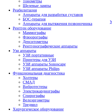
Тонометры
Щелевые лампы
Реабилитация
Аппараты для разработки суставов
БОС-терапия
У
Аппараты для вытяжения позвоночника
Рентген оборудование
Маммографы
Флюорографы
Денситометры
Рентгенографические аппараты
Узи аппараты
УЗИ портативные
Принтеры для УЗИ
УЗИ аппараты Sonoscape
УЗИ аппараты Philips
Функциональная диагностика
Холтеры
СМАД
Вибротестеры
Электрокардиографы
Спирографы
Велоэргометры
Тредмил
Хирургическое оборудование