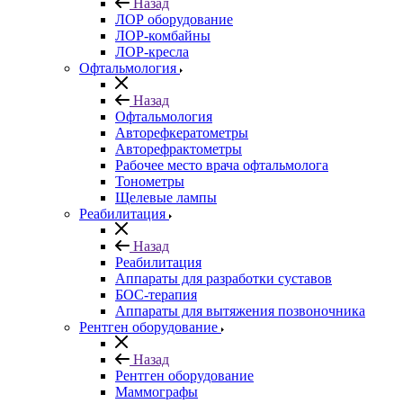
Назад
ЛОР оборудование
ЛОР-комбайны
ЛОР-кресла
Офтальмология
Назад
Офтальмология
Авторефкератометры
Авторефрактометры
Рабочее место врача офтальмолога
Тонометры
Щелевые лампы
Реабилитация
Назад
Реабилитация
Аппараты для разработки суставов
БОС-терапия
Аппараты для вытяжения позвоночника
Рентген оборудование
Назад
Рентген оборудование
Маммографы