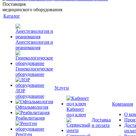
Поставщик
медицинского оборудования
Каталог
Анестезиология и
реанимация
Гинекологическое
оборудование
Услуги
ЛОР
оборудование
Компания
Офтальмология
Кабинет
О ко
под ключ
Реабилитация
Доставка
Прои
и оплата
Доста
оплат
Рентген
Сервисный