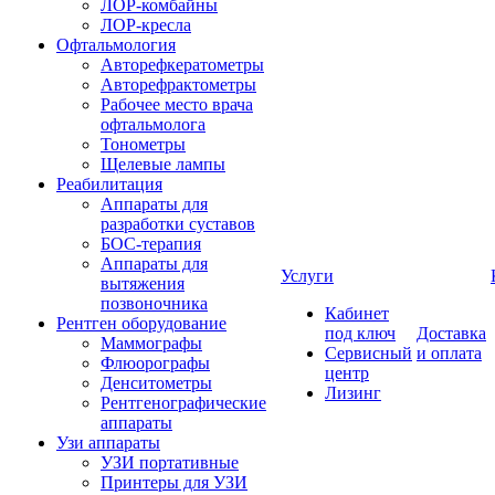
ЛОР-комбайны
ЛОР-кресла
Офтальмология
Авторефкератометры
Авторефрактометры
Рабочее место врача
офтальмолога
Тонометры
Щелевые лампы
Реабилитация
Аппараты для
разработки суставов
БОС-терапия
Аппараты для
Услуги
вытяжения
позвоночника
Кабинет
Рентген оборудование
под ключ
Доставка
Маммографы
Сервисный
и оплата
Флюорографы
центр
Денситометры
Лизинг
Рентгенографические
аппараты
Узи аппараты
УЗИ портативные
Принтеры для УЗИ