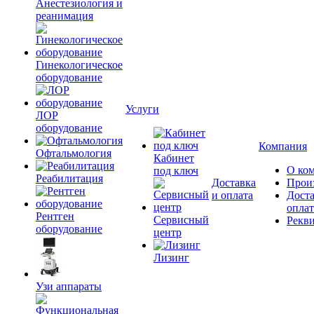
Анестезиология и
реанимация
Гинекологическое
оборудование
Услуги
ЛОР
оборудование
Компания
Офтальмология
Кабинет
О ко
под ключ
Реабилитация
Доставка
Прои
и оплата
Доста
оплат
Рентген
Сервисный
Рекв
оборудование
центр
Лизинг
Узи аппараты