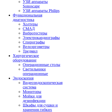
УЗИ аппараты
Sonoscape
УЗИ аппараты Philips
Функциональная
диагностика
Холтеры
СМАД
Вибротестеры
Электрокардиографы
Спирографы
Велоэргометры
Тредмил
Хирургическое
оборудование
Операционные столы
Светильники
операционные
Эндоскопия
Видеоэндоскопическая
система
Мониторы
Мойки для
дезинфекции
Шкафы для сушки и
хранения гибких