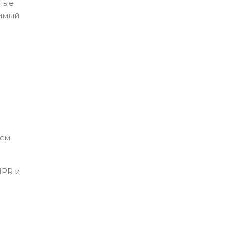
ные
димый
см;
MPR и