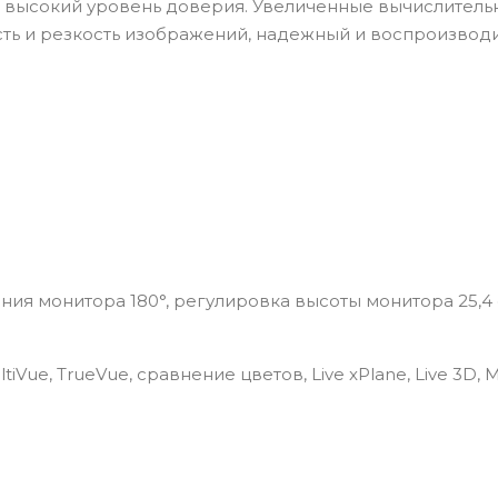
я высокий уровень доверия. Увеличенные вычислитель
ость и резкость изображений, надежный и воспроизво
я монитора 180°, регулировка высоты монитора 25,4 
iVue, TrueVue, сравнение цветов, Live xPlane, Live 3D, 