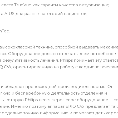
света TrueVue как гаранты качества визуализации;
а AIUS для разных категорий пациентов;
mTec.
высококлассной технике, способной выдавать максим
тах. Оборудование должно отвечать всем потребност
 результативность лечения. Philips понимает эту ответс
IQ CVx, ориентированную на работу с кардиологически
 и обладает превосходной производительностью. Он
егкую и бесперебойную деятельность отделения и
, которую Philips несет через свое оборудование – к
ние. Именно поэтому аппарат EPIQ CVx предлагает та
 предельно точную информацию и помогают дать корр