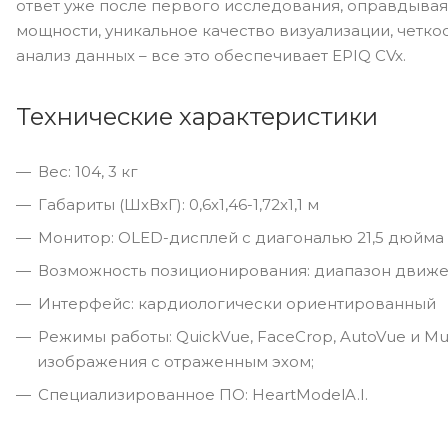
ответ уже после первого исследования, оправдыва
мощности, уникальное качество визуализации, четк
анализ данных – все это обеспечивает EPIQ CVx.
Технические характеристики
Вес: 104, 3 кг
Габариты (ШхВхГ): 0,6х1,46-1,72х1,1 м
Монитор: OLED-дисплей с диагональю 21,5 дюйма
Возможность позиционирования: диапазон движени
Интерфейс: кардиологически ориентированный
Режимы работы: QuickVue, FaceCrop, AutoVue и Mult
изображения с отраженным эхом;
Специализированное ПО: HeartModelA.I.