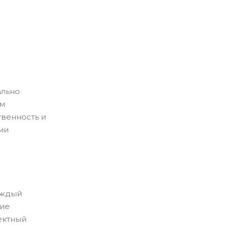
ально
ям
твенность и
ми
аждый
кие
ектный