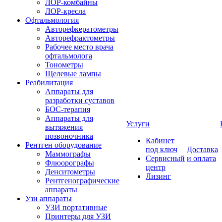
ЛОР-комбайны
ЛОР-кресла
Офтальмология
Авторефкератометры
Авторефрактометры
Рабочее место врача
офтальмолога
Тонометры
Щелевые лампы
Реабилитация
Аппараты для
разработки суставов
БОС-терапия
Аппараты для
Услуги
вытяжения
позвоночника
Кабинет
Рентген оборудование
под ключ
Доставка
Маммографы
Сервисный
и оплата
Флюорографы
центр
Денситометры
Лизинг
Рентгенографические
аппараты
Узи аппараты
УЗИ портативные
Принтеры для УЗИ