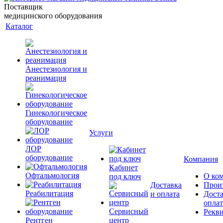
Поставщик
медицинского оборудования
Каталог
Анестезиология и
реанимация
Гинекологическое
оборудование
Услуги
ЛОР
оборудование
Компания
Кабинет
Офтальмология
О ко
под ключ
Доставка
Прои
Реабилитация
и оплата
Доста
оплат
Сервисный
Рекв
Рентген
центр