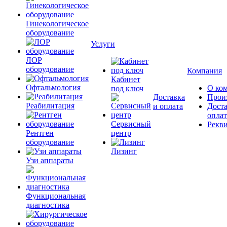
Гинекологическое
оборудование
Услуги
ЛОР
оборудование
Компания
Кабинет
Офтальмология
О ко
под ключ
Доставка
Прои
Реабилитация
и оплата
Доста
оплат
Сервисный
Рекв
Рентген
центр
оборудование
Лизинг
Узи аппараты
Функциональная
диагностика