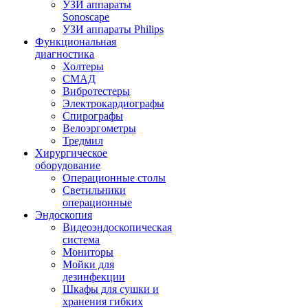
УЗИ аппараты
Sonoscape
УЗИ аппараты Philips
Функциональная
диагностика
Холтеры
СМАД
Вибротестеры
Электрокардиографы
Спирографы
Велоэргометры
Тредмил
Хирургическое
оборудование
Операционные столы
Светильники
операционные
Эндоскопия
Видеоэндоскопическая
система
Мониторы
Мойки для
дезинфекции
Шкафы для сушки и
хранения гибких