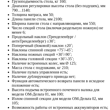
Грузоподъемность стола, кг 160;
Диапазон регулировки высоты стола (без подушек), мм
790…1140;
Толщина матраса, мм 50;
Длина панели стола, мм 2100;
Ширина панели стола с направляющими, мм 550;
Число секций стола (включая раздельную ножную) не
менее 6;
Продольный наклон (Тренделенбург /
антиТренделенбург) ±30˚;
Поперечный (боковой) наклон ±20˚;
Наклоны спинной секции +75˚/-45˚;
Наклоны ножных секций +30˚/-90˚;
Наклоны головной секции +30˚/-35˚;
Наличие встроенных колес, мм Ø 125;
Масса стола с подушками, кг 210;
Наличие пульта управления есть;
Наличие дублирующего привода нет;
Функция автоматического возврата панели в исходное
положение есть;
Высота подъема встроенного почечного валика для
модели ОМ-Дельта 01, мм 100;
Излом спинной секции для модели ОМ-Дельта 02, мм
105;
Возможность работы от встроенных аккумуляторов есть;