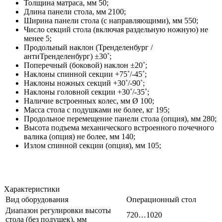
Толщина матраса, мм 50;
Длина панели стола, мм 2100;
Ширина панели стола (с направляющими), мм 550;
Число секций стола (включая раздельную ножную) не
менее 5;
Продольный наклон (Тренделенбург /
антиТренделенбург) ±30˚;
Поперечный (боковой) наклон ±20˚;
Наклоны спинной секции +75˚/-45˚;
Наклоны ножных секций +30˚/-90˚;
Наклоны головной секции +30˚/-35˚;
Наличие встроенных колес, мм Ø 100;
Масса стола с подушками не более, кг 195;
Продольное перемещение панели стола (опция), мм 280;
Высота подъема механического встроенного почечного
валика (опция) не более, мм 140;
Излом спинной секции (опция), мм 105;
Характеристики
Вид оборудования
Операционный стол
Диапазон регулировки высоты
720…1020
стола (без подушек), мм