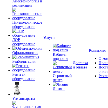
Анестезиология и
реанимация
Гинекологическое
оборудование
Услуги
ЛОР
оборудование
Компания
Офтальмология
Кабинет
О ко
под ключ
Реабилитация
Доставка
Прои
и оплата
Доста
оплат
Рентген
Сервисный
Рекв
оборудование
центр
Лизинг
Узи аппараты