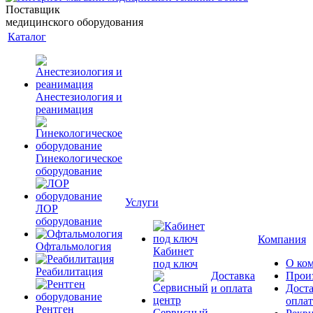
Поставщик
медицинского оборудования
Каталог
Анестезиология и
реанимация
Гинекологическое
оборудование
Услуги
ЛОР
оборудование
Компания
Офтальмология
Кабинет
О ко
под ключ
Реабилитация
Доставка
Прои
и оплата
Доста
оплат
Рентген
Сервисный