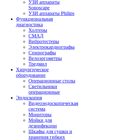
УЗИ аппараты
Sonoscape
УЗИ аппараты Philips
Функциональная
диагностика
Холтеры
СМАД
Вибротестеры
Электрокардиографы
Спирографы
Велоэргометры
Тредмил
Хирургическое
оборудование
Операционные столы
Светильники
операционные
Эндоскопия
Видеоэндоскопическая
система
Мониторы
Мойки для
дезинфекции
Шкафы для сушки и
хранения гибких