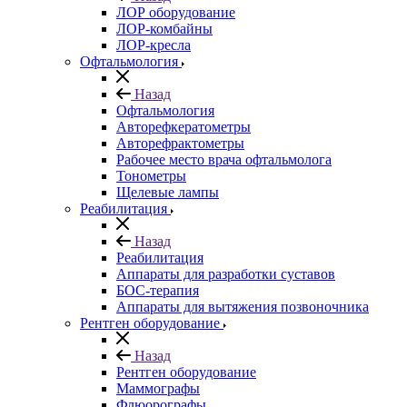
ЛОР оборудование
ЛОР-комбайны
ЛОР-кресла
Офтальмология
Назад
Офтальмология
Авторефкератометры
Авторефрактометры
Рабочее место врача офтальмолога
Тонометры
Щелевые лампы
Реабилитация
Назад
Реабилитация
Аппараты для разработки суставов
БОС-терапия
Аппараты для вытяжения позвоночника
Рентген оборудование
Назад
Рентген оборудование
Маммографы
Флюорографы