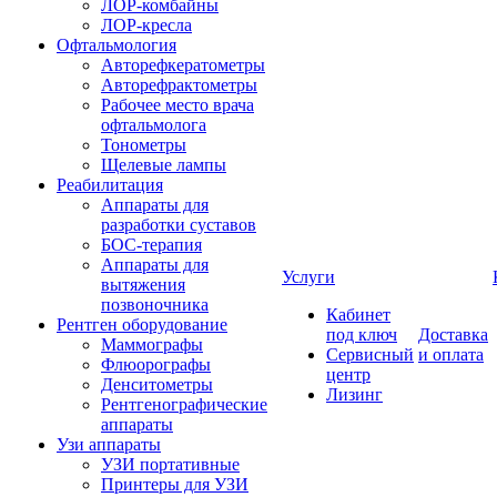
ЛОР-комбайны
ЛОР-кресла
Офтальмология
Авторефкератометры
Авторефрактометры
Рабочее место врача
офтальмолога
Тонометры
Щелевые лампы
Реабилитация
Аппараты для
разработки суставов
БОС-терапия
Аппараты для
Услуги
вытяжения
позвоночника
Кабинет
Рентген оборудование
под ключ
Доставка
Маммографы
Сервисный
и оплата
Флюорографы
центр
Денситометры
Лизинг
Рентгенографические
аппараты
Узи аппараты
УЗИ портативные
Принтеры для УЗИ